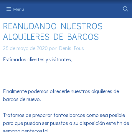
Saltar
Menú
al
contenido
REANUDANDO NUESTROS
ALQUILERES DE BARCOS
28 de mayo de 2020
por
Denis Fous
Estimados clientes y visitantes,
Finalmente podemos ofrecerle nuestros alquileres de
barcos de nuevo.
Tratamos de preparar tantos barcos como sea posible
para que puedan ser puestos a su disposición este fin de
semana pentecostal.