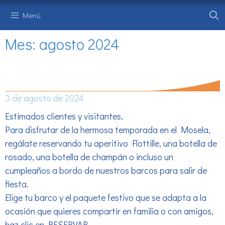
Saltar
Menú
al
contenido
Mes:
agosto 2024
ES TIEMPO DE FESTEJAR
3 de agosto de 2024
Estimados clientes y visitantes,
Para disfrutar de la hermosa temporada en el Mosela,
regálate reservando tu aperitivo Flottille, una botella de
rosado, una botella de champán o incluso un
cumpleaños a bordo de nuestros barcos para salir de
fiesta.
Elige tu barco y el paquete festivo que se adapta a la
ocasión que quieres compartir en familia o con amigos,
haz clic en RESERVAR.