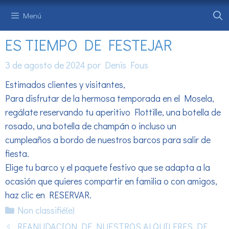
Saltar
Menú
al
contenido
ES TIEMPO DE FESTEJAR
3 de agosto de 2024
por
Denis Fous
Estimados clientes y visitantes,
Para disfrutar de la hermosa temporada en el Mosela,
regálate reservando tu aperitivo Flottille, una botella de
rosado, una botella de champán o incluso un
cumpleaños a bordo de nuestros barcos para salir de
fiesta.
Elige tu barco y el paquete festivo que se adapta a la
ocasión que quieres compartir en familia o con amigos,
haz clic en RESERVAR.
Categorías
Non classifié(e)
REANUDACION DE NUESTROS ALQUILERES DE