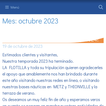
Saltar
Menú
al
contenido
Mes:
octubre 2023
Adiós 2023, no puedo esperar a 2024!
19 de octubre de 2023
Estimados clientes y visitantes,
Nuestra temporada 2023 ha terminado.
LA FLOTILLA y toda su tripulación quieren agradecerles
el apoyo que amablemente nos han brindado durante
este año visitando nuestras redes en línea, o visitando
nuestras bases náuticas en METZ y THIONVILLE y la
terraza de verano.
Os deseamos un muy feliz fin de año y esperamos veros
en cuanto se pongan en marcha nuestras actividades de