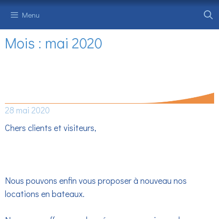
Aller
Menu
au
contenu
Mois :
mai 2020
REPRISE DE NOS LOCATIONS EN
BATEAUX
28 mai 2020
Chers clients et visiteurs,
Nous pouvons enfin vous proposer à nouveau nos
locations en bateaux.