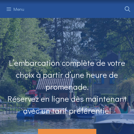
Aller
Menu
au
contenu
L’embarcation complète de votre
choix à partir d’une heure de
promenade.
Réservez en ligne dès maintenant
avec un tarif préférentiel