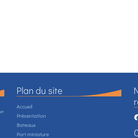
Plan du site
N
Accueil
 et
F
Présentation
Bateaux
C
Port miniature