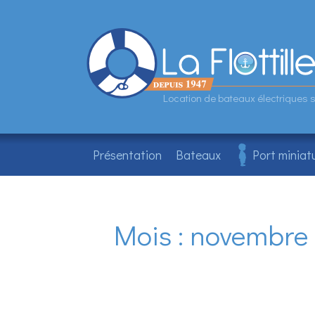
Aller
au
contenu
Location de bateaux électriques 
Présentation
Bateaux
Port miniat
Mois :
novembre