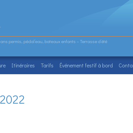
sans permis, pédal’eau, bateaux enfants – Terrasse d’été
ure
Itinéraires
Tarifs
Événement festif à bord
Conta
 2022