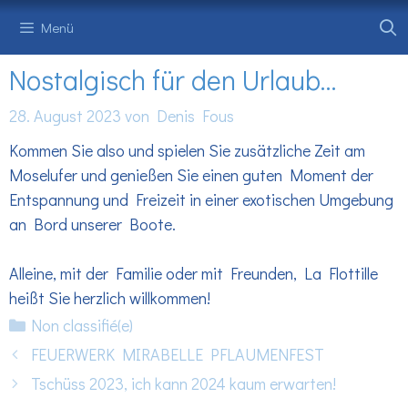
Zum
Menü
Inhalt
springen
Nostalgisch für den Urlaub…
28. August 2023
von
Denis Fous
Kommen Sie also und spielen Sie zusätzliche Zeit am
Moselufer und genießen Sie einen guten Moment der
Entspannung und Freizeit in einer exotischen Umgebung
an Bord unserer Boote.
Alleine, mit der Familie oder mit Freunden, La Flottille
heißt Sie herzlich willkommen!
Kategorien
Non classifié(e)
FEUERWERK MIRABELLE PFLAUMENFEST
Tschüss 2023, ich kann 2024 kaum erwarten!