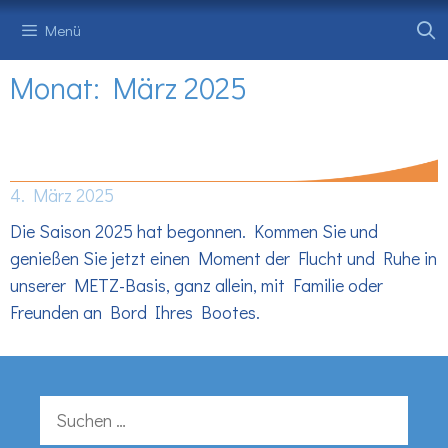
Zum
Menü
Inhalt
springen
Monat:
März 2025
Liebe Kunden und Besucher,
4. März 2025
Die Saison 2025 hat begonnen. Kommen Sie und
genießen Sie jetzt einen Moment der Flucht und Ruhe in
unserer METZ-Basis, ganz allein, mit Familie oder
Freunden an Bord Ihres Bootes.
Suchen
nach: